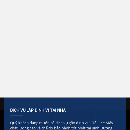
DỊCH VỤ LẮP ĐỊNH VỊ TẠI NHÀ
Quý khách đang muốn có dịch vụ gắn định vị Ô Tô – Xe Máy
chất lượng cao và chế độ bảo hành tốt nhất tại Bình Dương.