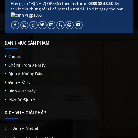
Hãy gọi tới ĐỊNH VỊ GPS365 theo
hotline: 0388 38 48 58
. Kỹ
thuật của chúng tôi sẽ có mặt tận nơi để lắp đặt ngay cho bạn !
DANH MỤC SẢN PHẨM
Camera
Chống Trộm Xe Máy
Định Vị Không Dây
Định Vị Ô Tô
Định Vị Xe Máy
Máy Dò Định Vị
DỊCH VỤ – GIẢI PHÁP
Định Vị Viettel