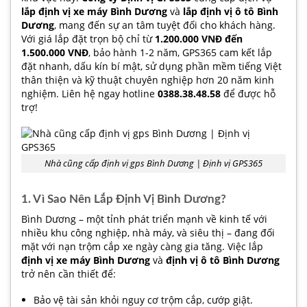
lắp định vị xe máy Bình Dương
và
lắp định vị ô tô Bình
Dương
, mang đến sự an tâm tuyệt đối cho khách hàng.
Với giá lắp đặt trọn bộ chỉ từ
1.200.000 VNĐ đến
1.500.000 VNĐ
, bảo hành 1-2 năm, GPS365 cam kết lắp
đặt nhanh, dấu kín bí mật, sử dụng phần mềm tiếng Việt
thân thiện và kỹ thuật chuyên nghiệp hơn 20 năm kinh
nghiệm. Liên hệ ngay hotline
0388.38.48.58
để được hỗ
trợ!
Nhà cũng cấp định vị gps Bình Dương | Định vị GPS365
1. Vì Sao Nên Lắp Định Vị Bình Dương?
Bình Dương – một tỉnh phát triển mạnh về kinh tế với
nhiều khu công nghiệp, nhà máy, và siêu thị – đang đối
mặt với nạn trộm cắp xe ngày càng gia tăng. Việc lắp
định vị xe máy Bình Dương
và
định vị ô tô Bình Dương
trở nên cần thiết để:
Bảo vệ tài sản khỏi nguy cơ trộm cắp, cướp giật.