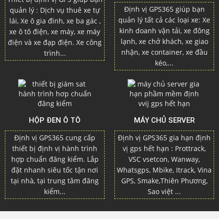
Định vị GPS365 giúp bạn
quản lý : Dịch vụ thuê xe tự
quản lý tất cả các loại xe: Xe
lái, Xe ô gia đình, xe ba gác ,
kinh doanh vận tải, xe đông
xe ô tô điện, xe máy, xe máy
lạnh, xe chở khách, xe giao
điện và xe đạp điện. Xe công
nhận, xe container, xe đầu
trình...
kéo,...
HỘP ĐEN Ô TÔ
MÁY CHỦ SERVER
Định vị GPS365 cung cấp
Định vị GPS365 gia hạn định
thiết bị định vị hành trình
vị gps hết hạn : Prottrack,
hợp chuẩn đăng kiểm. Lắp
VSC vsetcon, Wanway,
đặt nhanh siêu tốc tận nơi
Whatsgps, Mbike, Itrack, Vina
tại nhà, tại trung tâm đăng
GPS, Smake,Thiên Phương,
kiểm...
Sao việt ...