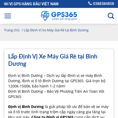
Skip
 VỊ GPS HÀNG ĐẦU VIỆT NAM
0388384858
to
content
Trang chủ
/
Lắp Định Vị Xe Máy Giá Rẻ tại Bình Dương
Lắp Định Vị Xe Máy Giá Rẻ tại Bình
Dương
Định vị Bình Dương – Dịch vụ lắp định vị xe máy Bình
Dương, định vị ô tô Bình Dương tại GPS365. Giá trọn bộ
1200k-1500k, bảo hành 1-2 năm!
Định Vị Bình Dương – Bảo Vệ Phương Tiện An Toàn Với
GPS365
Định vị Bình Dương
là giải pháp tối ưu để bảo vệ xe máy
và ô tô trước tình trạng trộm cắp ngày càng gia tăng tại
khu vực này.
Công ty Định vị GPS365
cung cấp dịch vụ