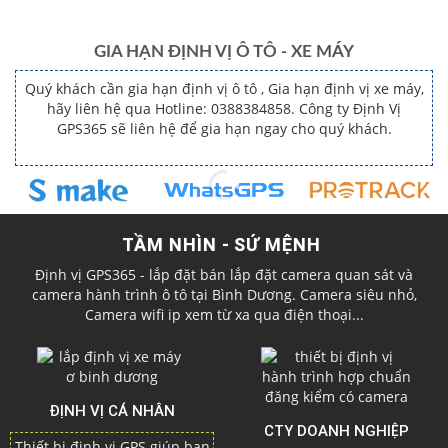
GIA HẠN ĐỊNH VỊ Ô TÔ - XE MÁY
Quý khách cần gia hạn định vị ô tô , Gia hạn định vị xe máy,
hãy liên hệ qua Hotline: 0388384858. Công ty Định Vị
GPS365 sẽ liên hệ để gia hạn ngay cho quý khách.
TẦM NHÌN - SỨ MỆNH
Định vị GPS365 - lắp đặt bán lắp đặt camera quan sát và
camera hành trình ô tô tại Bình Dương. Camera siêu nhỏ,
Camera wifi ip xem từ xa qua điện thoại...
ĐỊNH VỊ CÁ NHÂN
CTY DOANH NGHIỆP
Thiết bị định vị GPS giúp bạn