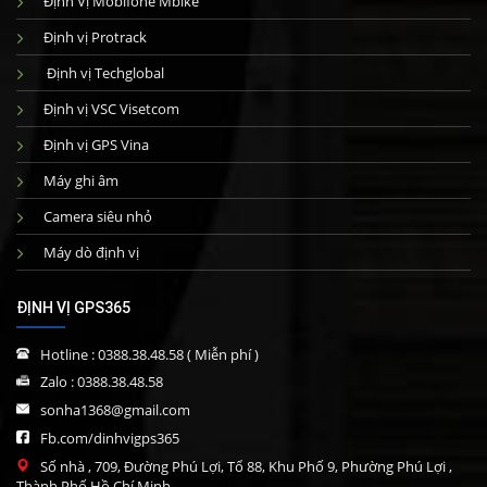
Định Vị Mobifone Mbike
Định vị Protrack
Định vị Techglobal
Định vị VSC Visetcom
Định vị GPS Vina
Máy ghi âm
Camera siêu nhỏ
Máy dò định vị
ĐỊNH VỊ GPS365
Hotline :
0388.38.48.58
( Miễn phí )
Zalo :
0388.38.48.58
sonha1368@gmail.com
Fb.com/dinhvigps365
Số nhà , 709, Đường Phú Lợi, Tổ 88, Khu Phố 9, Phường Phú Lợi ,
Thành Phố Hồ Chí Minh