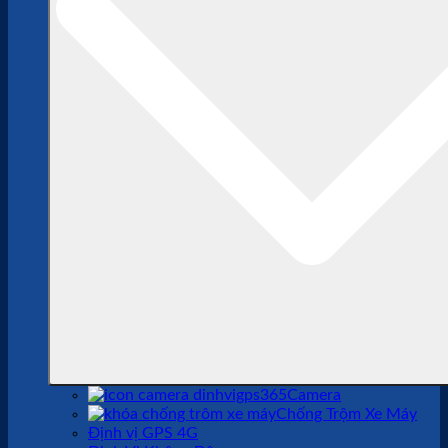
Camera
Chống Trộm Xe Máy
Định vị GPS 4G