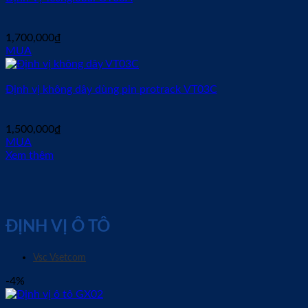
1,700,000
₫
MUA
Định vị không dây dùng pin protrack VT03C
1,500,000
₫
MUA
Xem thêm
ĐỊNH VỊ Ô TÔ
Vsc Vsetcom
-4%