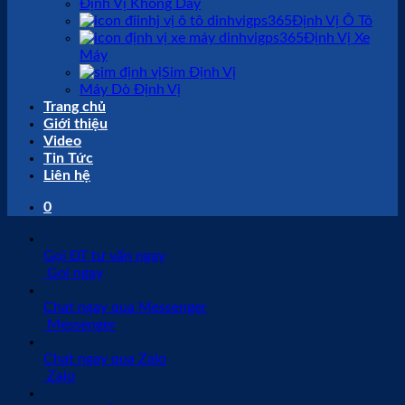
Định Vị Không Dây
Định Vị Ô Tô
Định Vị Xe
Máy
Sim Định Vị
Máy Dò Định Vị
Trang chủ
Giới thiệu
Video
Tin Tức
Liên hệ
0
Gọi ĐT tư vấn ngay
Gọi ngay
Chat ngay qua Messenger
Messenger
Chat ngay qua Zalo
Zalo