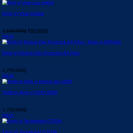
2,200,000₫.
là:
1,990,000₫.
Định Vị Vtag Viettel
Giá
Giá
1,100,000
₫
990,000
₫
gốc
hiện
MUA
là:
tại
1,100,000₫.
là:
Định Vị Không Dây Protrack A9 Mini
990,000₫.
1,750,000
₫
MUA
Thiết bị định vị GSM X009
1,700,000
₫
MUA
Định Vị Techglobal GT03A