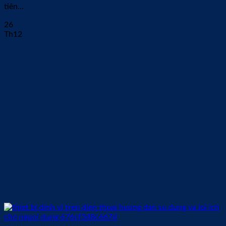
tiên...
26
Th12