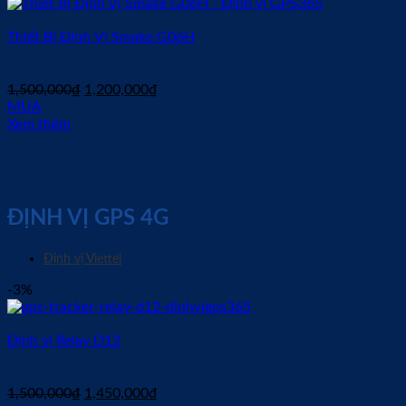
3,900,000₫.
là:
3,800,000₫.
Thiết Bị Định Vị Smake G06H
Giá
Giá
1,500,000
₫
1,200,000
₫
gốc
hiện
MUA
là:
tại
Xem thêm
1,500,000₫.
là:
1,200,000₫.
ĐỊNH VỊ GPS 4G
Định vị Viettel
-3%
Định vị Relay D12
Giá
Giá
1,500,000
₫
1,450,000
₫