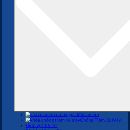
Camera
Chống Trộm Xe Máy
Định vị GPS 4G