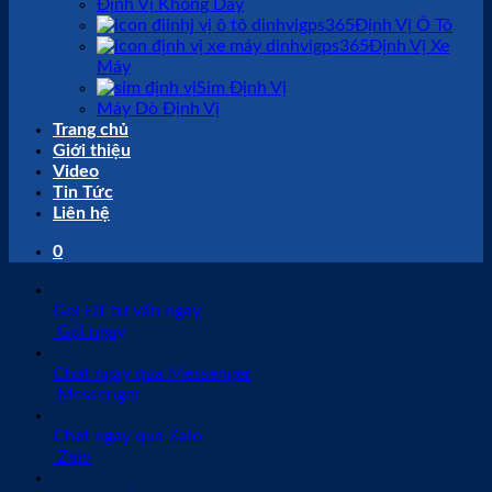
Định Vị Không Dây
Định Vị Ô Tô
Định Vị Xe
Máy
Sim Định Vị
Máy Dò Định Vị
Trang chủ
Giới thiệu
Video
Tin Tức
Liên hệ
0
Gọi ĐT tư vấn ngay
Gọi ngay
Chat ngay qua Messenger
Messenger
Chat ngay qua Zalo
Zalo