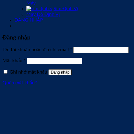
Máy
Sim Định Vị
Máy Dò Định Vị
ĐĂNG NHẬP
Đăng nhập
Bắt
Tên tài khoản hoặc địa chỉ email
*
buộc
Bắt
Mật khẩu
*
buộc
Ghi nhớ mật khẩu
Đăng nhập
Quên mật khẩu?