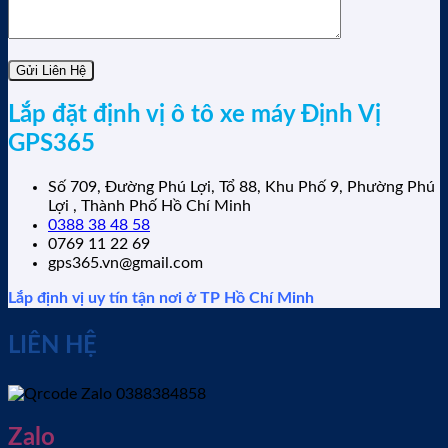
Lắp đặt định vị ô tô xe máy Định Vị
GPS365
Số 709, Đường Phú Lợi, Tổ 88, Khu Phố 9, Phường Phú
Lợi , Thành Phố Hồ Chí Minh
0388 38 48 58
0769 11 22 69
gps365.vn@gmail.com
Lắp định vị uy tín tận nơi ở TP Hồ Chí Minh
LIÊN HỆ
Zalo