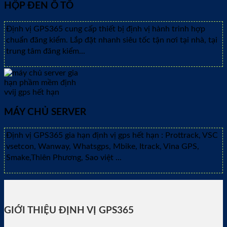
HỘP ĐEN Ô TÔ
Định vị GPS365 cung cấp thiết bị định vị hành trình hợp
chuẩn đăng kiểm. Lắp đặt nhanh siêu tốc tận nơi tại nhà, tại
trung tâm đăng kiểm...
MÁY CHỦ SERVER
Định vị GPS365 gia hạn định vị gps hết hạn : Prottrack, VSC
vsetcon, Wanway, Whatsgps, Mbike, Itrack, Vina GPS,
Smake,Thiên Phương, Sao việt ...
GIỚI THIỆU ĐỊNH VỊ GPS365