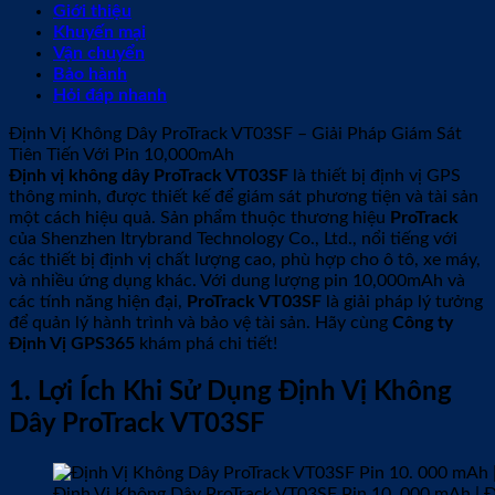
Giới thiệu
Khuyến mại
Vận chuyển
Bảo hành
Hỏi đáp nhanh
Định Vị Không Dây ProTrack VT03SF – Giải Pháp Giám Sát
Tiên Tiến Với Pin 10,000mAh
Định vị không dây ProTrack VT03SF
là thiết bị định vị GPS
thông minh, được thiết kế để giám sát phương tiện và tài sản
một cách hiệu quả. Sản phẩm thuộc thương hiệu
ProTrack
của Shenzhen Itrybrand Technology Co., Ltd., nổi tiếng với
các thiết bị định vị chất lượng cao, phù hợp cho ô tô, xe máy,
và nhiều ứng dụng khác. Với dung lượng pin 10,000mAh và
các tính năng hiện đại,
ProTrack VT03SF
là giải pháp lý tưởng
để quản lý hành trình và bảo vệ tài sản. Hãy cùng
Công ty
Định Vị GPS365
khám phá chi tiết!
1. Lợi Ích Khi Sử Dụng Định Vị Không
Dây ProTrack VT03SF
Định Vị Không Dây ProTrack VT03SF Pin 10. 000 mAh | 