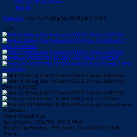
Xem bản đồ chỉ đường
Bản đồ
Trang chủ
/
Định Vị Không Dây ProTrack VT03SF
-12%
Khách hàng đã mua
Nguyễn Uyên
-
Của Chi, Hồ Chí Minh
Nguyễn Lan Phương
-
Hiệp Thành, Thủ Dầu Một , Bình
Dương