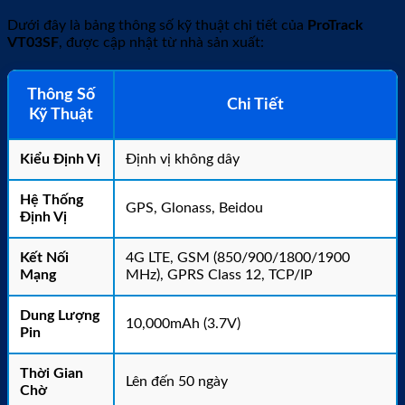
Dưới đây là bảng thông số kỹ thuật chi tiết của
ProTrack
VT03SF
, được cập nhật từ nhà sản xuất:
Thông Số
Chi Tiết
Kỹ Thuật
Kiểu Định Vị
Định vị không dây
Hệ Thống
GPS, Glonass, Beidou
Định Vị
Kết Nối
4G LTE, GSM (850/900/1800/1900
Mạng
MHz), GPRS Class 12, TCP/IP
Dung Lượng
10,000mAh (3.7V)
Pin
Thời Gian
Lên đến 50 ngày
Chờ