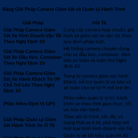
Bảng Giải Pháp Camera Giám Sát và Quản Lý Hành Trình
Giải Pháp
Mô Tả
Giải Pháp Camera Giám
Cung cấp camera hợp chuẩn, ghi
Sát Xe Kinh Doanh Vận Tải
hình và giám sát xe vận tải theo
Theo Nghị Định 10
quy định pháp luật.
Hệ thống camera chuyên dụng
Giải Pháp Camera Giám
cho xe đầu kéo, container, đảm
Sát Xe Đầu Kéo, Container
bảo an toàn và tuân thủ Nghị
Theo Nghị Định 10
định 10.
Giải Pháp Camera Giám
Trang bị camera giám sát hành
Sát Xe Hành Khách Từ 09
khách, hỗ trợ quản lý và bảo vệ
Chỗ Trở Lên Theo Nghị
an toàn cho xe từ 9 chỗ trở lên.
Định 10
Phần mềm quản lý vị trí, hành
Phần Mềm Định Vị GPS
trình xe theo thời gian thực, tối
ưu hóa vận hành.
Theo dõi lộ trình, tốc độ, và
Giải Pháp Quản Lý Giám
trạng thái xe ô tô, phù hợp với
Sát Hành Trình Xe Ô Tô
mọi loại hình kinh doanh vận tải.
Quản lý xe tải hiệu quả với dữ