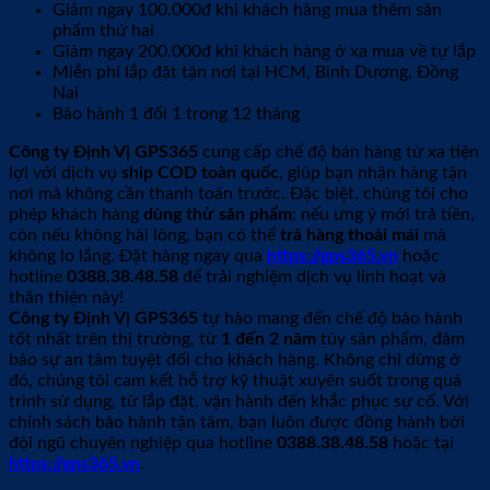
Giảm ngay 100.000đ khi khách hàng mua thêm sản
phẩm thứ hai
Giảm ngay 200.000đ khi khách hàng ở xa mua về tự lắp
Miễn phí lắp đặt tận nơi tại HCM, Bình Dương, Đồng
Nai
Bảo hành 1 đổi 1 trong 12 tháng
Công ty Định Vị GPS365
cung cấp chế độ bán hàng từ xa tiện
lợi với dịch vụ
ship COD toàn quốc
, giúp bạn nhận hàng tận
nơi mà không cần thanh toán trước. Đặc biệt, chúng tôi cho
phép khách hàng
dùng thử sản phẩm
: nếu ưng ý mới trả tiền,
còn nếu không hài lòng, bạn có thể
trả hàng thoải mái
mà
không lo lắng. Đặt hàng ngay qua
https://gps365.vn
hoặc
hotline
0388.38.48.58
để trải nghiệm dịch vụ linh hoạt và
thân thiện này!
Công ty Định Vị GPS365
tự hào mang đến chế độ bảo hành
tốt nhất trên thị trường, từ
1 đến 2 năm
tùy sản phẩm, đảm
bảo sự an tâm tuyệt đối cho khách hàng. Không chỉ dừng ở
đó, chúng tôi cam kết hỗ trợ kỹ thuật xuyên suốt trong quá
trình sử dụng, từ lắp đặt, vận hành đến khắc phục sự cố. Với
chính sách bảo hành tận tâm, bạn luôn được đồng hành bởi
đội ngũ chuyên nghiệp qua hotline
0388.38.48.58
hoặc tại
https://gps365.vn
.