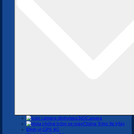
Camera
Chống Trộm Xe Máy
Định vị GPS 4G