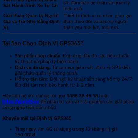
lái, đảm bảo an toàn và quản lý
Sát Hành Trình Xe Tự Lái
hiệu quả.
Giải Pháp Quản Lý Người
Thiết bị định vị cá nhân giúp gia
Già và Trẻ Nhỏ Bằng Định
đình theo dõi và bảo vệ người
Vị
thân yêu mọi lúc, mọi nơi.
Tại Sao Chọn Định Vị GPS365?
Sản phẩm hợp chuẩn
: Đáp ứng đầy đủ các tiêu chuẩn
kỹ thuật và pháp lý hiện hành.
Dịch vụ đa dạng
: Từ camera giám sát, định vị GPS đến
giải pháp quản lý thông minh.
Hỗ trợ tận tâm
: Đội ngũ kỹ thuật sẵn sàng hỗ trợ 24/7,
lắp đặt tận nơi, bảo hành từ 1-2 năm.
Hãy liên hệ với chúng tôi qua
0388.38.48.58
hoặc
https://gps365.vn
để nhận tư vấn và trải nghiệm các giải pháp
công nghệ tiên tiến nhất!
Khuyến mãi tại Định Vị GPS365
Tặng ngay sim 4G sử dụng trong 12 tháng trị giá
350.000đ