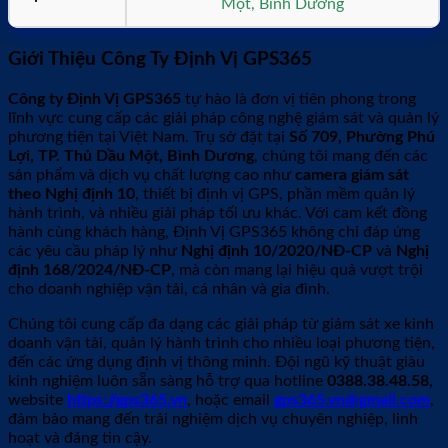
Một, Bình Dương
Giới Thiệu Công Ty Định Vị GPS365
Công ty Định Vị GPS365
tự hào là đơn vị tiên phong trong
lĩnh vực cung cấp các giải pháp công nghệ giám sát và quản lý
phương tiện tại Việt Nam. Trụ sở đặt tại
Số 709, Phường Phú
Lợi, TP. Thủ Dầu Một, Bình Dương
, chúng tôi mang đến các
sản phẩm và dịch vụ chất lượng cao như
camera giám sát
theo Nghị định 10
, thiết bị định vị GPS, phần mềm quản lý
hành trình, và nhiều giải pháp tối ưu khác. Với cam kết đồng
hành cùng khách hàng, Định Vị GPS365 không chỉ đáp ứng
các yêu cầu pháp lý như
Nghị định 10/2020/NĐ-CP
và
Nghị
định 168/2024/NĐ-CP
, mà còn mang lại hiệu quả vượt trội
cho doanh nghiệp vận tải, cá nhân và gia đình.
Chúng tôi cung cấp đa dạng các giải pháp từ giám sát xe kinh
doanh vận tải, quản lý hành trình cho nhiều loại phương tiện,
đến các ứng dụng định vị thông minh. Đội ngũ kỹ thuật giàu
kinh nghiệm luôn sẵn sàng hỗ trợ qua hotline
0388.38.48.58
,
website
https://gps365.vn
, hoặc email
gps365.vn@gmail.com
,
đảm bảo mang đến trải nghiệm dịch vụ chuyên nghiệp, linh
hoạt và đáng tin cậy.