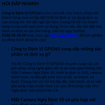
HỎI ĐÁP NHANH
Công ty Định Vị GPS365
luôn cam kết chịu trách nhiệm khi
khách hàng mua và lắp đặt thiết bị định vị, sử dụng dịch vụ
của chúng tôi. Với đội ngũ tận tâm, chúng tôi hỗ trợ khách
hàng trong suốt quá trình sử dụng, từ tư vấn, lắp đặt đến bảo
hành và dịch vụ sau bán hàng. Liên hệ ngay hotline
0388.38.48.58
hoặc truy cập
https://gps365.vn
để trải nghiệm
sự đồng hành đáng tin cậy!
Công ty Định Vị GPS365 cung cấp những sản
phẩm và dịch vụ gì?
Trả lời: Công ty Định Vị GPS365 chuyên cung cấp các
giải pháp công nghệ giám sát và an toàn giao thông như
Mắt Camera Nghị Định 10, thiết bị định vị GPS, camera
hành trình, và đầu ghi hình cho xe tải, xe khách, xe
buýt. Chúng tôi còn hỗ trợ lắp đặt, bảo hành, và tư vấn
giải pháp hợp chuẩn theo các quy định pháp luật như
Nghị định 168/2024/NĐ-CP.
Mắt Camera Nghị Định 10 có phù hợp với