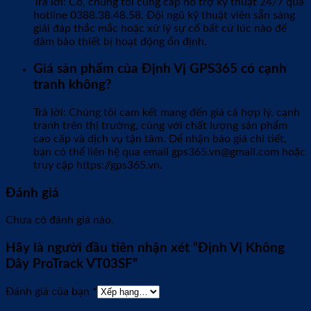
Trả lời: Có, chúng tôi cung cấp hỗ trợ kỹ thuật 24/7 qua
hotline 0388.38.48.58. Đội ngũ kỹ thuật viên sẵn sàng
giải đáp thắc mắc hoặc xử lý sự cố bất cứ lúc nào để
đảm bảo thiết bị hoạt động ổn định.
Giá sản phẩm của Định Vị GPS365 có cạnh
tranh không?
Trả lời: Chúng tôi cam kết mang đến giá cả hợp lý, cạnh
tranh trên thị trường, cùng với chất lượng sản phẩm
cao cấp và dịch vụ tận tâm. Để nhận báo giá chi tiết,
bạn có thể liên hệ qua email gps365.vn@gmail.com hoặc
truy cập https://gps365.vn.
Đánh giá
Chưa có đánh giá nào.
Hãy là người đầu tiên nhận xét “Định Vị Không
Dây ProTrack VT03SF”
Đánh giá của bạn
*