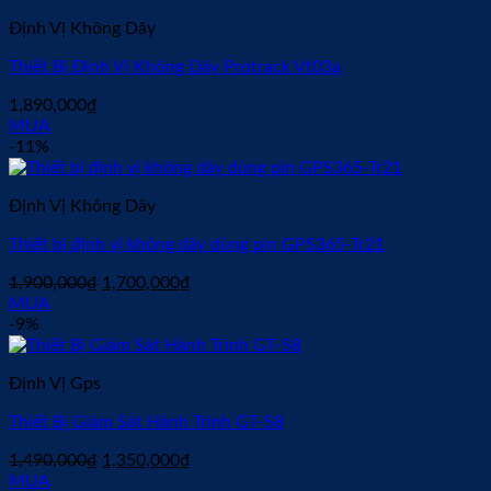
2,500,000₫.
Định Vị Không Dây
Thiết Bị Định Vị Không Dây Protrack Vt03a
1,890,000
₫
MUA
-11%
Định Vị Không Dây
Thiết bị định vị không dây dùng pin GPS365-Tr21
Giá
Giá
1,900,000
₫
1,700,000
₫
gốc
hiện
MUA
là:
tại
-9%
1,900,000₫.
là:
1,700,000₫.
Định Vị Gps
Thiết Bị Giám Sát Hành Trình GT-S8
Giá
Giá
1,490,000
₫
1,350,000
₫
gốc
hiện
MUA