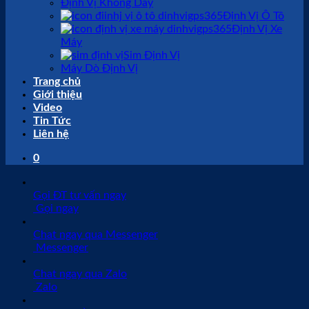
Định Vị Không Dây
Định Vị Ô Tô
Định Vị Xe
Máy
Sim Định Vị
Máy Dò Định Vị
Trang chủ
Giới thiệu
Video
Tin Tức
Liên hệ
0
Gọi ĐT tư vấn ngay
Gọi ngay
Chat ngay qua Messenger
Messenger
Chat ngay qua Zalo
Zalo