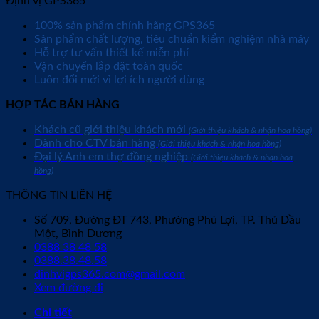
Định vị GPS365
100% sản phẩm chính hãng GPS365
Sản phẩm chất lượng, tiêu chuẩn kiểm nghiệm nhà máy
Hỗ trợ tư vấn thiết kế miễn phí
Vận chuyển lắp đặt toàn quốc
Luôn đổi mới vì lợi ích người dùng
HỢP TÁC BÁN HÀNG
Khách cũ giới thiệu khách mới
(Giới thiệu khách & nhận hoa hồng)
Dành cho CTV bán hàng
(Giới thiệu khách & nhận hoa hồng)
Đại lý.Anh em thợ đồng nghiệp
(Giới thiệu khách & nhận hoa
hồng)
THÔNG TIN LIÊN HỆ
Số 709, Đường ĐT 743, Phường Phú Lợi, TP. Thủ Dầu
Một, Bình Dương
0388 38 48 58
0388.38.48.58
dinhvigps365.com@gmail.com
Xem đường đi
Chi tiết