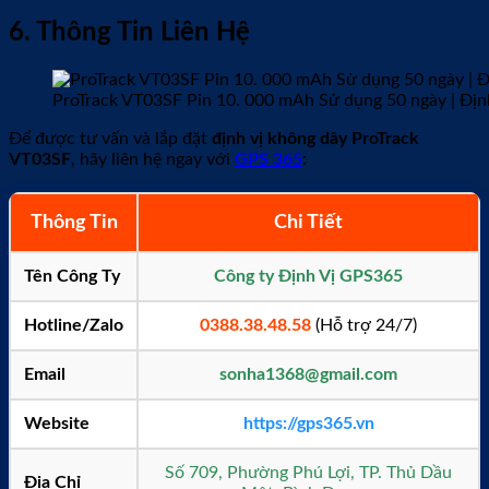
6. Thông Tin Liên Hệ
ProTrack VT03SF Pin 10. 000 mAh Sử dụng 50 ngày | Đị
Để được tư vấn và lắp đặt
định vị không dây ProTrack
VT03SF
, hãy liên hệ ngay với
GPS 365
:
Thông Tin
Chi Tiết
Tên Công Ty
Công ty Định Vị GPS365
Hotline/Zalo
0388.38.48.58
(Hỗ trợ 24/7)
Email
sonha1368@gmail.com
Website
https://gps365.vn
Số 709, Phường Phú Lợi, TP. Thủ Dầu
Địa Chỉ