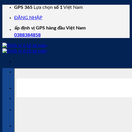
Skip
GPS 365
Lựa chọn
số 1
Việt Nam
to
ĐĂNG NHẬP
content
định vị GPS hàng đầu Việt Nam
0388384858
Tìm
kiếm:
Protrack
,
Viettel
,
Itrack
,
Mbike
Từ khóa phổ biến:
Tư vấn bán hàng
0388 38 48 58
Gia hạn phần mềm
0769 11 22 68
Tìm
kiếm: