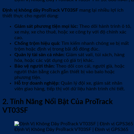
Định vị không dây ProTrack VT03SF
mang lại nhiều lợi ích
thiết thực cho người dùng:
Giám sát phương tiện mọi lúc:
Theo dõi hành trình ô tô,
xe máy, xe cho thuê, hoặc xe công ty với độ chính xác
cao.
Chống trộm hiệu quả:
Tìm kiếm nhanh chóng xe bị mất
trộm hoặc định vị trong bãi đỗ đông đúc.
Quản lý tài sản cá nhân:
Giám sát vali, túi xách, hàng
hóa, hoặc các vật dụng có giá trị khác.
Bảo vệ người thân:
Theo dõi con cái, người già, hoặc
người thân bằng cách gắn thiết bị vào balo hoặc
phương tiện.
Hỗ trợ doanh nghiệp:
Quản lý đội xe, giám sát nhân
viên giao hàng, tiếp thị với dữ liệu hành trình chi tiết.
2. Tính Năng Nổi Bật Của ProTrack
VT03SF
Định Vị Không Dây ProTrack VT03SF | Định vị GPS365