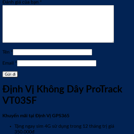
Đánh giá của bạn
*
Tên
*
Email
*
Định Vị Không Dây ProTrack
VT03SF
Khuyến mãi tại Định Vị GPS365
Tặng ngay sim 4G sử dụng trong 12 tháng trị giá
350.000đ