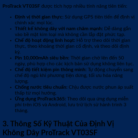
ProTrack VT03SF
được tích hợp nhiều tính năng tiên tiến:
Định vị thời gian thực:
Sử dụng GPS tiên tiến để định vị
chính xác mọi lúc.
Thiết kế không dây với nam châm mạnh:
Dễ dàng gắn
vào bề mặt kim loại mà không cần lắp đặt phức tạp.
Chế độ hoạt động linh hoạt:
Hỗ trợ theo dõi thời gian
thực, theo khoảng thời gian cố định, và theo dõi định
kỳ.
Pin 10,000mAh siêu bền:
Thời gian chờ lên đến 50
ngày, phù hợp cho các kịch bản sử dụng không liên tục.
Chế độ tiết kiệm pin thông minh:
Tự động chuyển sang
chế độ ngủ khi phương tiện dừng, tối ưu hóa năng
lượng.
Chống nước tiêu chuẩn:
Chịu được nước phun áp suất
thấp từ mọi hướng.
Ứng dụng ProTrack365:
Theo dõi qua ứng dụng miễn
phí trên iOS và Android, lưu trữ lịch sử hành trình 3
tháng.
3. Thông Số Kỹ Thuật Của Định Vị
Không Dây ProTrack VT03SF