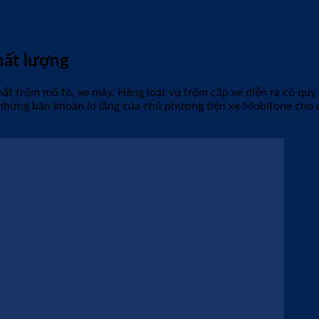
hất lượng
 mất trộm mô tô, xe máy. Hàng loạt vụ trộm cắp xe diễn ra có q
 những băn khoăn lo lắng của chủ phương tiện xe Mobifone cho r
ết bị định vị của Mobifone mBike bảo vệ xe máy hoàn hảo
ơng tiện định vị và bảo vệ xe chỉ với một ứng dụng cài đặt trên 