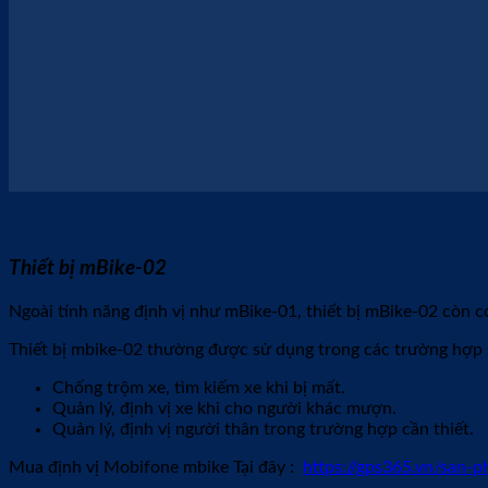
Lắp đặt nhanh chóng
Thiết bị đã được trang bị các giắc cắm Zin theo xe, không cần c
Sử dụng đơn giản
Mobifone đã phát triển ứng dụng mBike trên cả IOS và Android.
Cước duy trì cực rẻ
Thiết bị được miễn phí hoàn toàn cước data trong năm đầu tiên
Bổ sung nhiều tính năng ưu việt
Ngoài tính năng cơ bản như các bộ định vị trên thị trường, đị
Đối với dòng xe có ổ khóa Smartkey: Mobifone phát triể
ắc quy, vừa chống trộm.
Đối với dòng xe máy dùng chìa khóa (chưa có Remote từ 
tiện lợi.
Dòng thiết bị
định vị Mobifone
mBike là sản phẩm định vị được 
trường khí hậu tại Việt Nam nên rất bền bỉ. Quý khách hàng đa