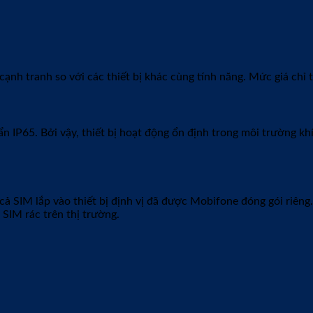
VỊ GPS365
à định vị Mobifone nói riêng chất lượng tốt, giá cả phải chăng.
o trì trọn đời theo điều kiện của nhà sản xuất, đội ngũ nhân vi
 Một, Bình Dương
ắt buộc được đánh dấu
*