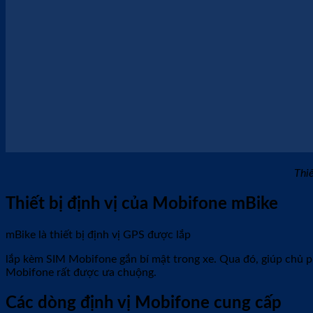
Thiết bị mBike-01
Thiết bị mBike-01 được dùng chuyên cho mục đích định vị bí mậ
nguồn vào bình ắc quy xe máy là xong.
Thiết bị mbike-01 thường được sử dụng trong các trường hợp 
Giám sát con cái khi cha mẹ giao xe cho con đi học: Biết
Giám sát vợ, chồng: Hạn chế tình trạng ngoài luồng gây 
Giám sát xe nhân viên khi giao xe cho nhân viên trong gi
Thiết bị mBike-02
Ngoài tính năng định vị như mBike-01, thiết bị mBike-02 còn 
Thiết bị mbike-02 thường được sử dụng trong các trường hợp 
Chống trộm xe, tìm kiếm xe khi bị mất.
Quản lý, định vị xe khi cho người khác mượn.
Quản lý, định vị người thân trong trường hợp cần thiết.