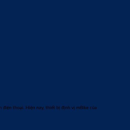
ị phát hiện. Cách lắp đặt đơn giản, đấu 2 dây