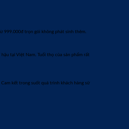
 Nhiều chế độ ưu đãi đặc biệt cho quý khách hàng
ên chuyên nghiệp,… ĐỊNH VỊ GPS365 hân hạnh phục