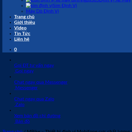
Định Vị Xe Máy
Sim Định Vị
Máy Dò Định Vị
Trang chủ
Giới thiệu
Video
Tin Tức
Liên hệ
0
Gọi ĐT tư vấn ngay
Gọi ngay
Chat ngay qua Messenger
Messenger
Chat ngay qua Zalo
Zalo
Xem bản đồ chỉ đường
Bản đồ
Trang chủ
/
MBike – Thiết bị định vị Mobifone cực chất lượng