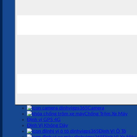
Camera
Chống Trộm Xe Máy
Định vị GPS 4G
Định Vị Không Dây
Định Vị Ô Tô