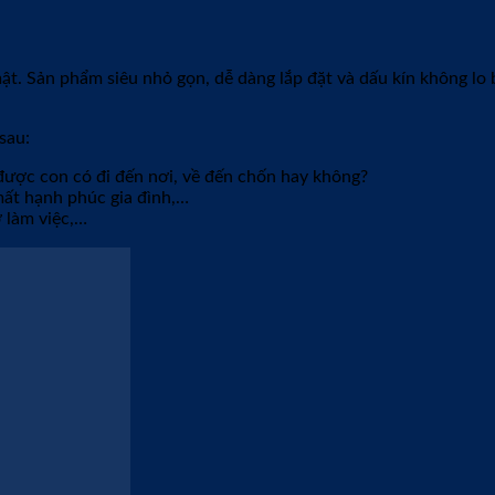
pham/dinh-vi-mobifone-mbike-vn/
nh tranh so với các thiết bị khác cùng tính năng. Mức giá chỉ 
 IP65. Bởi vậy, thiết bị hoạt động ổn định trong môi trường khí
t cả SIM lắp vào thiết bị định vị đã được Mobifone đóng gói riên
 SIM rác trên thị trường.