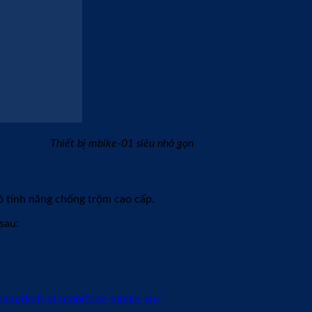
ắt dây điện xe. Thao tác lắp đặt đơn giản, chỉ cần cắm giắc nối v
 Giao diện bằng tiếng việt dễ dàng sử dụng.
. Phí duy trì data từ năm thứ 2 rất rẻ chỉ 299.000đ/năm. Ngoài 
nh vị Mobifone được trang bị thêm các tính năng như:
n thêm tính năng tự động ngắt nguồn điện nếu khách hàng quên 
hãng): khi mua thiết bị định vị Mobifone sẽ tặng kèm Remote đ
nhiều người an tâm tin tưởng và sử dụng. Với nhiều tính năng vư
ng muốn chọn một thiết bị vừa định vị xe vừa chống trộm thì mBi