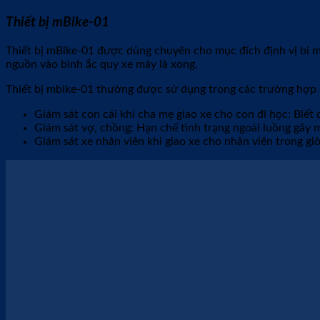
Mua định vị Mobifone mbike Tại đây :
https://gps365.vn/san-
Ưu điểm nổi bật của định vị Mobifone
Giá cả cạnh tranh
Sản phẩm mBike có mức giá chỉ từ 999.000 VNĐ. Mức giá này cạ
Chất lượng hàng đầu
Toàn bộ thiết bị định vị của Mobifone đều chống nước đạt chuẩn
cao, sử dụng liên tục nhiều năm mà không phải tháo ra bảo trì.
Dùng SIM chính hãng
Thiết bị mBike có lợi thế là nhà mạng cung cấp SIM. Vì vậy, tấ
dụng sẽ không bị chặn hay cắt như những thiết bị trôi nổi dùng
Định vị mobifone mbike VN01