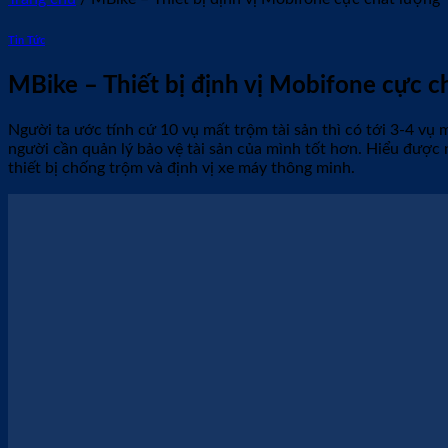
Tin Tức
MBike – Thiết bị định vị Mobifone cực c
Người ta ước tính cứ 10 vụ mất trộm tài sản thì có tới 3-4 vụ
người cần quản lý bảo vệ tài sản của mình tốt hơn. Hiểu được
thiết bị chống trộm và định vị xe máy thông minh.
Thi
Thiết bị định vị của Mobifone mBike
mBike là thiết bị định vị GPS được lắp
lắp kèm SIM Mobifone gắn bí mật trong xe. Qua đó, giúp chủ phư
Mobifone rất được ưa chuộng.
Các dòng định vị Mobifone cung cấp