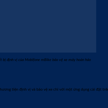
t. Sản phẩm siêu nhỏ gọn, dễ dàng lắp đặt và dấu kín không lo b
sau:
 được con có đi đến nơi, về đến chốn hay không?
mất hạnh phúc gia đình,…
ờ làm việc,…
Thiết bị mbike-01 siêu nhỏ gọn
có tính năng chống trộm cao cấp.
sau: