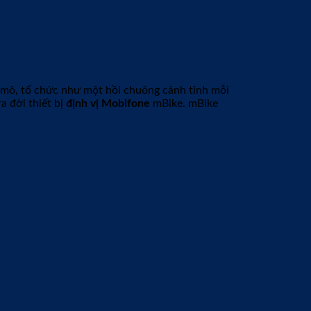
uy mô, tổ chức như một hồi chuông cảnh tỉnh mỗi
a đời thiết bị
định vị Mobifone
mBike. mBike
điện thoại. Hiện nay, thiết bị định vị mBike của