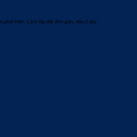
từ 999.000đ trọn gói không phát sinh thêm.
 hậu tại Việt Nam. Tuổi thọ của sản phẩm rất
g. Cam kết trong suốt quá trình khách hàng sử