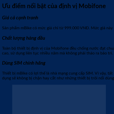
Mua thiết bị định vị Mobifone tại
ĐỊNH 
ĐỊNH VỊ GPS365 tự hào là điểm bán thiết bị định vị nói chung v
như: bảo hành lỗi 1 đổi 1 nếu thiết bị lỗi do nhà sản xuất, bả
vụ!
Thông tin liên hệ:
GPS BÌNH DƯƠNG
Địa chỉ:
Số 709, Đường ĐT 743, Phường Phú Lợi, TP. Thủ Dầu
Hotline:
03.88.38.48.58
Email: sonha1368@gmail.com
Website :
www.dinhvigpsbinhduong.com
Để lại một bình luận
Email của bạn sẽ không được hiển thị công khai.
Các trường b