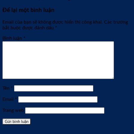
Để lại một bình luận
Email của bạn sẽ không được hiển thị công khai.
Các trường
bắt buộc được đánh dấu
*
Bình luận
*
Tên
*
Email
*
Trang web