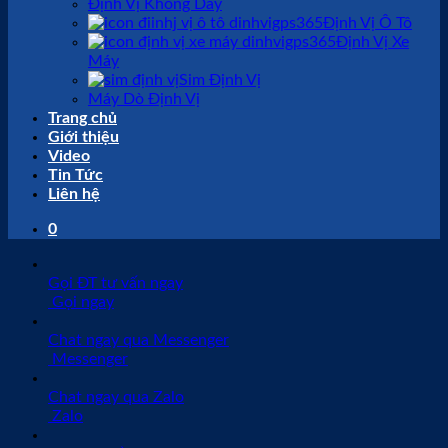
Định Vị Không Dây
Định Vị Ô Tô
Định Vị Xe
Máy
Sim Định Vị
Máy Dò Định Vị
Trang chủ
Giới thiệu
Video
Tin Tức
Liên hệ
0
Gọi ĐT tư vấn ngay
Gọi ngay
Chat ngay qua Messenger
Messenger
Chat ngay qua Zalo
Zalo