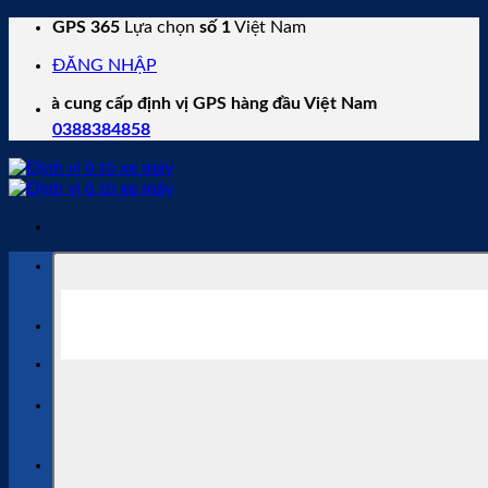
Skip
GPS 365
Lựa chọn
số 1
Việt Nam
to
ĐĂNG NHẬP
content
ung cấp định vị GPS hàng đầu Việt Nam
0388384858
Tìm
kiếm:
Protrack
,
Viettel
,
Itrack
,
Mbike
Từ khóa phổ biến:
Tư vấn bán hàng
0388 38 48 58
Gia hạn phần mềm
0769 11 22 68
Tìm
kiếm: