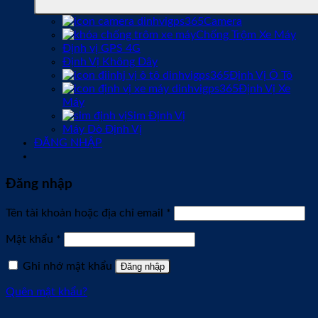
Camera
Chống Trộm Xe Máy
Định vị GPS 4G
Định Vị Không Dây
Định Vị Ô Tô
Định Vị Xe
Máy
Sim Định Vị
Máy Dò Định Vị
ĐĂNG NHẬP
Đăng nhập
Bắt
Tên tài khoản hoặc địa chỉ email
*
buộc
Bắt
Mật khẩu
*
buộc
Ghi nhớ mật khẩu
Đăng nhập
Quên mật khẩu?