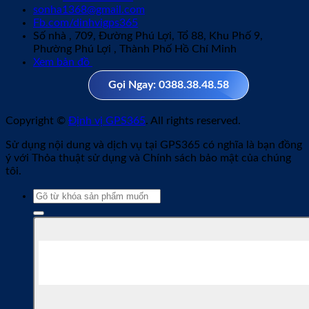
sonha1368@gmail.com
Fb.com/dinhvigps365
Số nhà , 709, Đường Phú Lợi, Tổ 88, Khu Phố 9,
Phường Phú Lợi , Thành Phố Hồ Chí Minh
Xem bản đồ
Gọi Ngay: 0388.38.48.58
Copyright ©
Định vị GPS365
. All rights reserved.
Sử dụng nội dung và dịch vụ tại GPS365 có nghĩa là bạn đồng
ý với Thỏa thuật sử dụng và Chính sách bảo mật của chúng
tôi.
Tìm
kiếm: