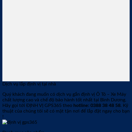
Dịch vụ lắp định vị tại nhà
Quý khách đang muốn có dịch vụ gắn định vị Ô Tô – Xe Máy
chất lượng cao và chế độ bảo hành tốt nhất tại Bình Dương.
Hãy gọi tới ĐỊNH VỊ GPS365 theo
hotline: 0388 38 48 58
. Kỹ
thuật của chúng tôi sẽ có mặt tận nơi để lắp đặt ngay cho bạn
!