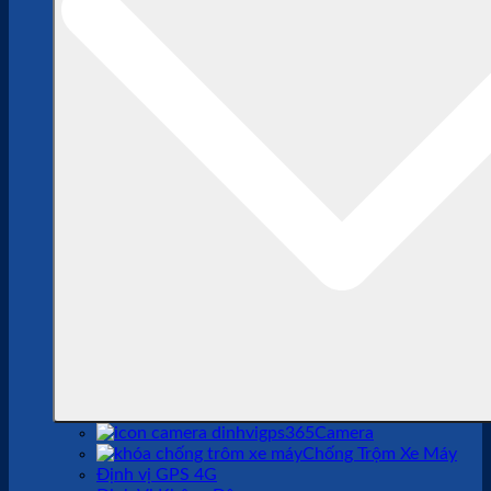
Camera
Chống Trộm Xe Máy
Định vị GPS 4G