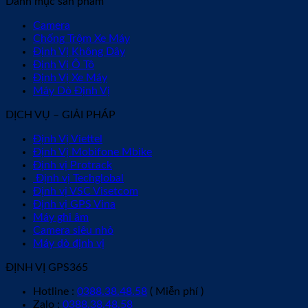
Danh mục sản phẩm
Camera
Chống Trộm Xe Máy
Định Vị Không Dây
Định Vị Ô Tô
Định Vị Xe Máy
Máy Dò Định Vị
DỊCH VỤ – GIẢI PHÁP
Định Vị Viettel
Định Vị Mobifone Mbike
Định vị Protrack
Định vị Techglobal
Định vị VSC Visetcom
Định vị GPS Vina
Máy ghi âm
Camera siêu nhỏ
Máy dò định vị
ĐỊNH VỊ GPS365
Hotline :
0388.38.48.58
( Miễn phí )
Zalo :
0388.38.48.58