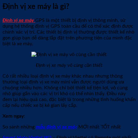
Định vị xe máy là gì?
Định vị xe máy
GPS là một thiết bị định vị thông minh, sử
dụng hệ thống định vị GPS toàn cầu để có thể xác định được
chính xác vị trí. Các thiết bị định vị thường được thiết kế nhỏ
gọn giúp bạn dễ dàng lắp đặt trên phương tiện của mình đặc
biệt là xe máy.
Định vị xe máy vô cùng cần thiết
Có rất nhiều loại định vị xe máy khác nhau nhưng thông
thường loại định vị xe máy mini vẫn được người dùng ưa
chuộng nhiều hơn. Không chỉ bởi thiết kế tiện lợi, vô cùng
nhỏ giúp gắn vào các vị trí khó có thể nhìn thấy. Điều này
đem lại hiệu quả cao, đặc biệt là trong những tình huống khẩn
cấp nếu chiếc xe bị kẻ gian lấy cắp.
Xem ngay
:
So sánh những
mẫu định vị xe má
y
MỚI nhất TỐT nhất
Smart Moto Viettel W2
– Định vị Viettel có Remote mới nhất