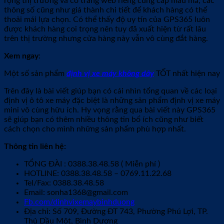
rộng thị trường và có trang web riêng cung cấp mẫu mã, các
thông số cũng như giá thành chi tiết để khách hàng có thể
thoải mái lựa chọn. Có thể thấy độ uy tín của GPS365 luôn
được khách hàng coi trọng nên tuy đã xuất hiện từ rất lâu
trên thị trường nhưng cửa hàng này vẫn vô cùng đắt hàng.
Xem ngay
:
Một số sản phẩm
định vị xe máy không dây
TỐT nhất hiện nay
Trên đây là bài viết giúp bạn có cái nhìn tổng quan về các loại
định vị ô tô xe máy đặc biệt là những sản phẩm định vị xe máy
mini vô cùng hữu ích. Hy vọng rằng qua bài viết này GPS365
sẽ giúp bạn có thêm nhiều thông tin bổ ích cũng như biết
cách chọn cho mình những sản phẩm phù hợp nhất.
Thông tin liên hệ:
TỔNG ĐÀI : 0388.38.48.58 ( Miễn phí )
HOTLINE: 0388.38.48.58 – 0769.11.22.68
Tel/Fax: 0388.38.48.58
Email: sonha1368@gmail.com
Fb.com/dinhvixemaybinhduong
Địa chỉ: Số 709, Đường ĐT 743, Phường Phú Lợi, TP.
Thủ Dầu Một, Bình Dương