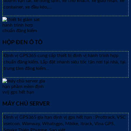
doanh vận tải, xe đông lạnh, xe chở khách, xe giao nhận, xe
container, xe đầu kéo,...
HỘP ĐEN Ô TÔ
Định vị GPS365 cung cấp thiết bị định vị hành trình hợp
chuẩn đăng kiểm. Lắp đặt nhanh siêu tốc tận nơi tại nhà, tại
trung tâm đăng kiểm...
MÁY CHỦ SERVER
Định vị GPS365 gia hạn định vị gps hết hạn : Prottrack, VSC
vsetcon, Wanway, Whatsgps, Mbike, Itrack, Vina GPS,
Smake,Thiên Phương, Sao việt ...