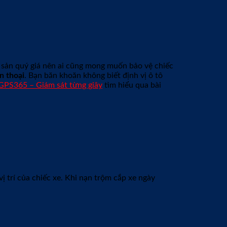
ài sản quý giá nên ai cũng mong muốn bảo vệ chiếc
n thoại
. Bạn băn khoăn không biết định vị ô tô
GPS365 – Giám sát từng giây
tìm hiểu qua bài
vị trí của chiếc xe. Khi nạn trộm cắp xe ngày