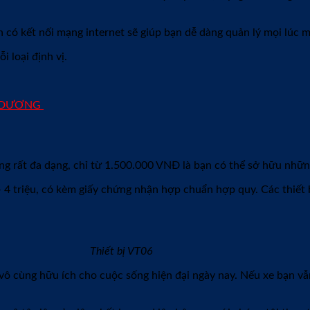
h có kết nối mạng internet sẽ giúp bạn dễ dàng quản lý mọi lúc m
 loại định vị.
NH DƯƠNG
cũng rất đa dạng, chỉ từ 1.500.000 VNĐ là bạn có thể sở hữu những
– 4 triệu, có kèm giấy chứng nhận hợp chuẩn hợp quy. Các thiết 
Thiết bị VT06
ô cùng hữu ích cho cuộc sống hiện đại ngày nay. Nếu xe bạn vẫn