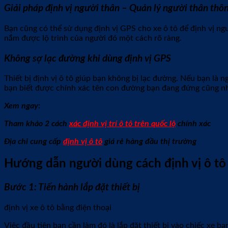
Giải pháp định vị người thân – Quản lý người thân thô
Bạn cũng có thể sử dụng định vị GPS cho xe ô tô để định vị ng
nắm được lộ trình của người đó một cách rõ ràng.
Không sợ lạc đường khi dùng định vị GPS
Thiết bị định vị ô tô giúp bạn không bị lạc đường. Nếu bạn là n
bạn biết được chính xác tên con đường bạn đang đứng cũng 
Xem ngay
:
Tham khảo 2 cách
xác định vị trí ô tô trên quốc lộ
chính xác
Địa chỉ cung cấp
định vị ô tô
giá rẻ hàng đầu thị trường
Hướng dẫn người dùng cách định vị ô tô 
Bước 1: Tiến hành lắp đặt thiết bị
định vị xe ô tô bằng điện thoại
Việc đầu tiên bạn cần làm đó là lắp đặt thiết bị vào chiếc xe bạ