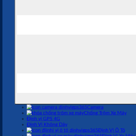
Camera
Chống Trộm Xe Máy
Định vị GPS 4G
Định Vị Không Dây
Định Vị Ô Tô