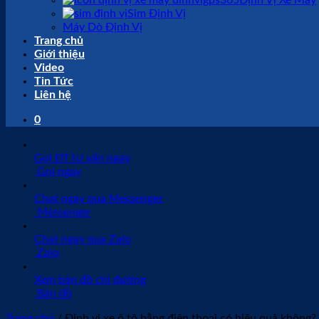
Định Vị Xe Máy
Sim Định Vị
Máy Dò Định Vị
Trang chủ
Giới thiệu
Video
Tin Tức
Liên hệ
0
Gọi ĐT tư vấn ngay
Gọi ngay
Chat ngay qua Messenger
Messenger
Chat ngay qua Zalo
Zalo
Xem bản đồ chỉ đường
Bản đồ
Trang chủ
/
Định vị xe ô tô bằng điện thoại có hiệu quả không?