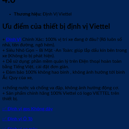
Thương hiệu:
Định Vị Viettel
Ưu điểm của thiết bị định vị Viettel
+
Định Vị
Chính Xác: 100% vị trí xe đang ở đâu? (Rõ luôn số
nhà, tên đường, ngõ hẻm).
+ Siêu Nhỏ Gọn – Bí Mật -An Toàn: giúp lắp dấu kín bên trong
xe (Không lo bị phát hiện).
+ Dễ sử dụng: phần mềm quản lý trên Điện thoại hoàn toàn
bằng Tiếng Việt, cài đặt đơn giản.
+ Đảm bảo 100% không hao bình , không ảnh hưởng tới bình
Ắc Quy của xe,
+chống nước và chống va đập, không ảnh hưởng động cơ.
+ Sản phẩm chính hãng 100% Viettel có logo VIETTEL trên
thiết bị.
✅ Định vị gps Không dây
✅ Định vị Ô Tô
✅ Định vị xe máy