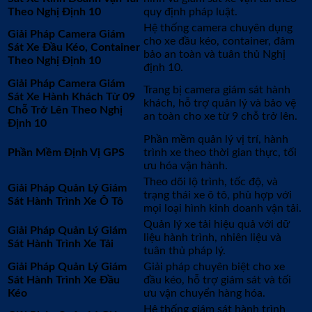
Theo Nghị Định 10
quy định pháp luật.
Hệ thống camera chuyên dụng
Giải Pháp Camera Giám
cho xe đầu kéo, container, đảm
Sát Xe Đầu Kéo, Container
bảo an toàn và tuân thủ Nghị
Theo Nghị Định 10
định 10.
Giải Pháp Camera Giám
Trang bị camera giám sát hành
Sát Xe Hành Khách Từ 09
khách, hỗ trợ quản lý và bảo vệ
Chỗ Trở Lên Theo Nghị
an toàn cho xe từ 9 chỗ trở lên.
Định 10
Phần mềm quản lý vị trí, hành
Phần Mềm Định Vị GPS
trình xe theo thời gian thực, tối
ưu hóa vận hành.
Theo dõi lộ trình, tốc độ, và
Giải Pháp Quản Lý Giám
trạng thái xe ô tô, phù hợp với
Sát Hành Trình Xe Ô Tô
mọi loại hình kinh doanh vận tải.
Quản lý xe tải hiệu quả với dữ
Giải Pháp Quản Lý Giám
liệu hành trình, nhiên liệu và
Sát Hành Trình Xe Tải
tuân thủ pháp lý.
Giải Pháp Quản Lý Giám
Giải pháp chuyên biệt cho xe
Sát Hành Trình Xe Đầu
đầu kéo, hỗ trợ giám sát và tối
Kéo
ưu vận chuyển hàng hóa.
Hệ thống giám sát hành trình