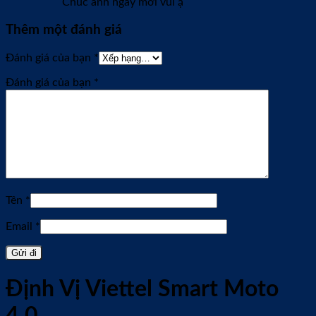
Chúc anh ngày mới vui ạ
Thêm một đánh giá
Đánh giá của bạn
*
Đánh giá của bạn
*
Tên
*
Email
*
Định Vị Viettel Smart Moto
4.0