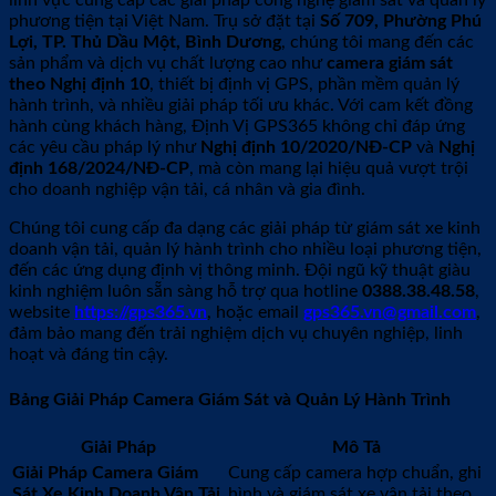
lĩnh vực cung cấp các giải pháp công nghệ giám sát và quản lý
phương tiện tại Việt Nam. Trụ sở đặt tại
Số 709, Phường Phú
Lợi, TP. Thủ Dầu Một, Bình Dương
, chúng tôi mang đến các
sản phẩm và dịch vụ chất lượng cao như
camera giám sát
theo Nghị định 10
, thiết bị định vị GPS, phần mềm quản lý
hành trình, và nhiều giải pháp tối ưu khác. Với cam kết đồng
hành cùng khách hàng, Định Vị GPS365 không chỉ đáp ứng
các yêu cầu pháp lý như
Nghị định 10/2020/NĐ-CP
và
Nghị
định 168/2024/NĐ-CP
, mà còn mang lại hiệu quả vượt trội
cho doanh nghiệp vận tải, cá nhân và gia đình.
Chúng tôi cung cấp đa dạng các giải pháp từ giám sát xe kinh
doanh vận tải, quản lý hành trình cho nhiều loại phương tiện,
đến các ứng dụng định vị thông minh. Đội ngũ kỹ thuật giàu
kinh nghiệm luôn sẵn sàng hỗ trợ qua hotline
0388.38.48.58
,
website
https://gps365.vn
, hoặc email
gps365.vn@gmail.com
,
đảm bảo mang đến trải nghiệm dịch vụ chuyên nghiệp, linh
hoạt và đáng tin cậy.
Bảng Giải Pháp Camera Giám Sát và Quản Lý Hành Trình
Giải Pháp
Mô Tả
Giải Pháp Camera Giám
Cung cấp camera hợp chuẩn, ghi
Sát Xe Kinh Doanh Vận Tải
hình và giám sát xe vận tải theo