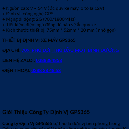
+ Nguồn cấp: 9 – 54 V ( ắc quy xe máy, ô tô là 12V)
+ Định vị: công nghệ GPS
+ Mạng di động: 2G (900/1800MHz)
+ Tiết kiệm điện: ngủ đông để bảo vệ ắc quy xe
+ Kích thước thiết bị: 75mm * 52mm * 20 mm ( nhỏ gọn)
THIẾT BỊ ĐỊNH VỊ XE MÁY GPS365
ĐỊA CHỈ:
709. PHÚ LỢI, THỦ DẦU MỘT, BÌNH DƯƠNG
LIÊN HỆ ZALO :
0388384858
ĐIỆN THOẠI:
0388 38 48 58
Giới Thiệu Công Ty Định Vị GPS365
Công ty Định Vị GPS365
tự hào là đơn vị tiên phong trong