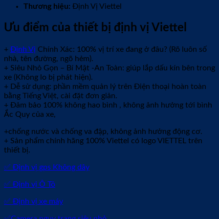
Thương hiệu:
Định Vị Viettel
Ưu điểm của thiết bị định vị Viettel
+
Định Vị
Chính Xác: 100% vị trí xe đang ở đâu? (Rõ luôn số
nhà, tên đường, ngõ hẻm).
+ Siêu Nhỏ Gọn – Bí Mật -An Toàn: giúp lắp dấu kín bên trong
xe (Không lo bị phát hiện).
+ Dễ sử dụng: phần mềm quản lý trên Điện thoại hoàn toàn
bằng Tiếng Việt, cài đặt đơn giản.
+ Đảm bảo 100% không hao bình , không ảnh hưởng tới bình
Ắc Quy của xe,
+chống nước và chống va đập, không ảnh hưởng động cơ.
+ Sản phẩm chính hãng 100% Viettel có logo VIETTEL trên
thiết bị.
✅ Định vị gps Không dây
✅ Định vị Ô Tô
✅ Định vị xe máy
✅Camera ngụy trang siêu nhỏ