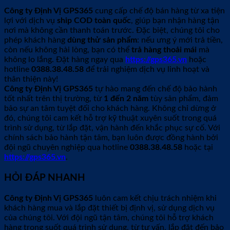
Công ty Định Vị GPS365
cung cấp chế độ bán hàng từ xa tiện
lợi với dịch vụ
ship COD toàn quốc
, giúp bạn nhận hàng tận
nơi mà không cần thanh toán trước. Đặc biệt, chúng tôi cho
phép khách hàng
dùng thử sản phẩm
: nếu ưng ý mới trả tiền,
còn nếu không hài lòng, bạn có thể
trả hàng thoải mái
mà
không lo lắng. Đặt hàng ngay qua
https://gps365.vn
hoặc
hotline
0388.38.48.58
để trải nghiệm dịch vụ linh hoạt và
thân thiện này!
Công ty Định Vị GPS365
tự hào mang đến chế độ bảo hành
tốt nhất trên thị trường, từ
1 đến 2 năm
tùy sản phẩm, đảm
bảo sự an tâm tuyệt đối cho khách hàng. Không chỉ dừng ở
đó, chúng tôi cam kết hỗ trợ kỹ thuật xuyên suốt trong quá
trình sử dụng, từ lắp đặt, vận hành đến khắc phục sự cố. Với
chính sách bảo hành tận tâm, bạn luôn được đồng hành bởi
đội ngũ chuyên nghiệp qua hotline
0388.38.48.58
hoặc tại
https://gps365.vn
.
HỎI ĐÁP NHANH
Công ty Định Vị GPS365
luôn cam kết chịu trách nhiệm khi
khách hàng mua và lắp đặt thiết bị định vị, sử dụng dịch vụ
của chúng tôi. Với đội ngũ tận tâm, chúng tôi hỗ trợ khách
hàng trong suốt quá trình sử dụng, từ tư vấn, lắp đặt đến bảo