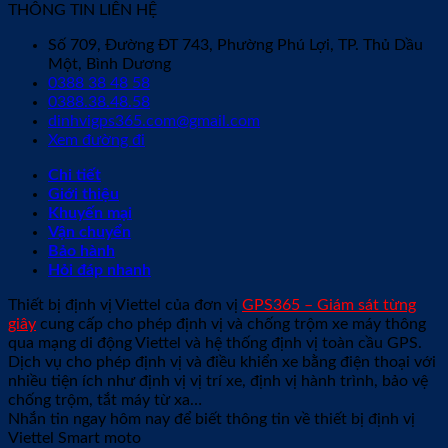
THÔNG TIN LIÊN HỆ
Số 709, Đường ĐT 743, Phường Phú Lợi, TP. Thủ Dầu
Một, Bình Dương
0388 38 48 58
0388.38.48.58
dinhvigps365.com@gmail.com
Xem đường đi
Chi tiết
Giới thiệu
Khuyến mại
Vận chuyển
Bảo hành
Hỏi đáp nhanh
Thiết bị định vị Viettel của đơn vị
GPS365 – Giám sát từng
giây
cung cấp cho phép định vị và chống trộm xe máy thông
qua mạng di động Viettel và hệ thống định vị toàn cầu GPS.
Dịch vụ cho phép định vị và điều khiển xe bằng điện thoại với
nhiều tiện ích như định vị vị trí xe, định vị hành trình, bảo vệ
chống trộm, tắt máy từ xa…
Nhắn tin ngay hôm nay để biết thông tin về thiết bị định vị
Viettel Smart moto