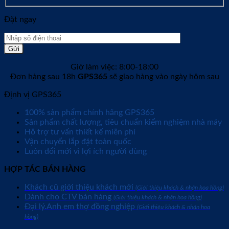
Đặt ngay
Giờ làm việc: 8:00-18:00
Đơn hàng sau 18h
GPS365
sẽ giao hàng vào ngày hôm sau
Định vị GPS365
100% sản phẩm chính hãng GPS365
Sản phẩm chất lượng, tiêu chuẩn kiểm nghiệm nhà máy
Hỗ trợ tư vấn thiết kế miễn phí
Vận chuyển lắp đặt toàn quốc
Luôn đổi mới vì lợi ích người dùng
HỢP TÁC BÁN HÀNG
Khách cũ giới thiệu khách mới
(Giới thiệu khách & nhận hoa hồng)
Dành cho CTV bán hàng
(Giới thiệu khách & nhận hoa hồng)
Đại lý.Anh em thợ đồng nghiệp
(Giới thiệu khách & nhận hoa
hồng)