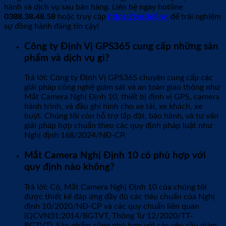
hành và dịch vụ sau bán hàng. Liên hệ ngay hotline
0388.38.48.58
hoặc truy cập
https://gps365.vn
để trải nghiệm
sự đồng hành đáng tin cậy!
Công ty Định Vị GPS365 cung cấp những sản
phẩm và dịch vụ gì?
Trả lời: Công ty Định Vị GPS365 chuyên cung cấp các
giải pháp công nghệ giám sát và an toàn giao thông như
Mắt Camera Nghị Định 10, thiết bị định vị GPS, camera
hành trình, và đầu ghi hình cho xe tải, xe khách, xe
buýt. Chúng tôi còn hỗ trợ lắp đặt, bảo hành, và tư vấn
giải pháp hợp chuẩn theo các quy định pháp luật như
Nghị định 168/2024/NĐ-CP.
Mắt Camera Nghị Định 10 có phù hợp với
quy định nào không?
Trả lời: Có, Mắt Camera Nghị Định 10 của chúng tôi
được thiết kế đáp ứng đầy đủ các tiêu chuẩn của Nghị
định 10/2020/NĐ-CP và các quy chuẩn liên quan
(QCVN31:2014/BGTVT, Thông Tư 12/2020/TT-
BGTVT). Sản phẩm cũng phù hợp với các yêu cầu giám