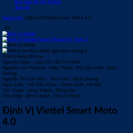
Xem bản đồ chỉ đường
Bản đồ
Trang chủ
/
Định Vị Viettel Smart Moto 4.0
-4%
Khách hàng đã mua
Nguyễn Uyên
-
Của Chi, Hồ Chí Minh
Nguyễn Lan Phương
-
Hiệp Thành, Thủ Dầu Một , Bình
Dương
Nguyễn Thị Cẩm Vân
-
Tân Uyên , Bình Dương
Ngọc Linh
-
Hổ Triều Khúc, Thanh Xuân, Hà Nội
Chị Thuận
-
Long Thành , Đồng Nai
Chú Hiệp
-
Bình Chánh , Hồ Chí Minh
Định Vị Viettel Smart Moto
4.0