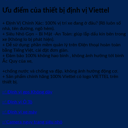
Ưu điểm của thiết bị định vị Viettel
+ Định Vị Chính Xác: 100% vị trí xe đang ở đâu? (Rõ luôn số
nhà, tên đường, ngõ hẻm).
+ Siêu Nhỏ Gọn – Bí Mật -An Toàn: giúp lắp dấu kín bên trong
xe (Không lo bị phát hiện).
+ Dễ sử dụng: phần mềm quản lý trên Điện thoại hoàn toàn
bằng Tiếng Việt, cài đặt đơn giản.
+ Đảm bảo 100% không hao bình , không ảnh hưởng tới bình
Ắc Quy của xe,
+chống nước và chống va đập, không ảnh hưởng động cơ.
+ Sản phẩm chính hãng 100% Viettel có logo VIETTEL trên
thiết bị.
✅ Định vị gps Không dây
✅ Định vị Ô Tô
✅ Định vị xe máy
✅Camera ngụy trang siêu nhỏ