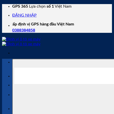
Skip
GPS 365
Lựa chọn
số 1
Việt Nam
to
ĐĂNG NHẬP
content
định vị GPS hàng đầu Việt Nam
0388384858
Tìm
kiếm:
Protrack
,
Viettel
,
Itrack
,
Mbike
Từ khóa phổ biến:
Tư vấn bán hàng
0388 38 48 58
Gia hạn phần mềm
0769 11 22 68
Tìm
kiếm: