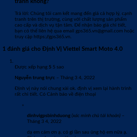
tranh không?
Trả lời: Chúng tôi cam kết mang đến giá cả hợp lý, cạnh
tranh trên thị trường, cùng với chất lượng sản phẩm
cao cấp và dịch vụ tận tâm. Để nhận báo giá chi tiết,
bạn có thể liên hệ qua email gps365.vn@gmail.com hoặc
truy cập https://gps365.vn.
1 đánh giá cho
Định Vị Viettel Smart Moto 4.0
Được xếp hạng
5
5 sao
Nguyễn trung trực
–
Tháng 3 4, 2022
Định vị này nói chung xài ok. định vị xem lại hành trình
rất chi tiết. Có Cảnh báo về điện thoại
dinhvigpsbinhduong
(xác minh chủ tài khoản)
–
Tháng 3 4, 2022
dạ em cám ơn ạ. có gì lần sau ủng hộ em nữa ạ.