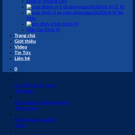
Định Vị Không Dây
Định Vị Ô Tô
Định Vị Xe
Máy
Sim Định Vị
Máy Dò Định Vị
Trang chủ
Giới thiệu
Video
Tin Tức
Liên hệ
0
Gọi ĐT tư vấn ngay
Gọi ngay
Chat ngay qua Messenger
Messenger
Chat ngay qua Zalo
Zalo