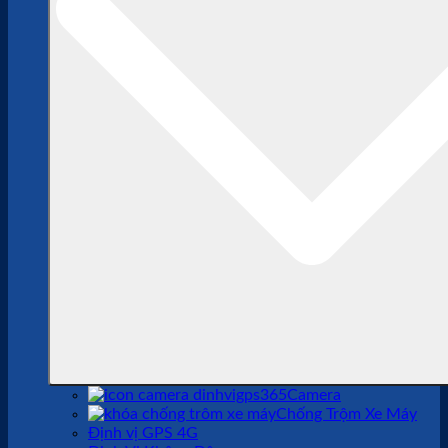
Camera
Chống Trộm Xe Máy
Định vị GPS 4G