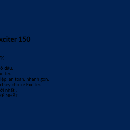
xciter 150
VX
 ở đâu.
citer.
iệp, an toàn, nhanh gọn.
tkey cho xe Exciter.
i nhất .
 RẺ NHẤT.