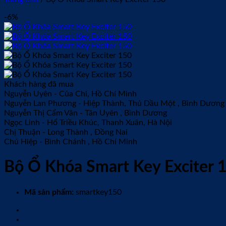
-6%
Khách hàng đã mua
Nguyễn Uyên
-
Của Chi, Hồ Chí Minh
Nguyễn Lan Phương
-
Hiệp Thành, Thủ Dầu Một , Bình Dương
Nguyễn Thị Cẩm Vân
-
Tân Uyên , Bình Dương
Ngọc Linh
-
Hổ Triều Khúc, Thanh Xuân, Hà Nội
Chị Thuận
-
Long Thành , Đồng Nai
Chú Hiệp
-
Bình Chánh , Hồ Chí Minh
Bộ Ổ Khóa Smart Key Exciter 
Mã sản phẩm:
smartkey150