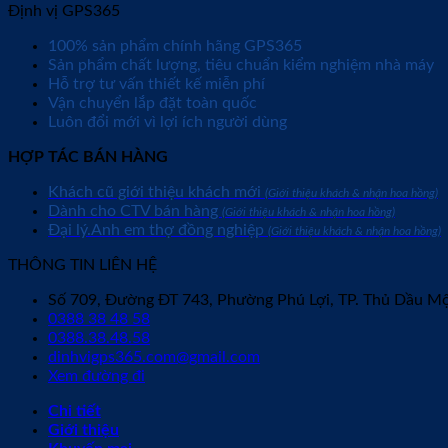
Định vị GPS365
100% sản phẩm chính hãng GPS365
Sản phẩm chất lượng, tiêu chuẩn kiểm nghiệm nhà máy
Hỗ trợ tư vấn thiết kế miễn phí
Vận chuyển lắp đặt toàn quốc
Luôn đổi mới vì lợi ích người dùng
HỢP TÁC BÁN HÀNG
Khách cũ giới thiệu khách mới
(Giới thiệu khách & nhận hoa hồng)
Dành cho CTV bán hàng
(Giới thiệu khách & nhận hoa hồng)
Đại lý.Anh em thợ đồng nghiệp
(Giới thiệu khách & nhận hoa hồng)
THÔNG TIN LIÊN HỆ
Số 709, Đường ĐT 743, Phường Phú Lợi, TP. Thủ Dầu M
0388 38 48 58
0388.38.48.58
dinhvigps365.com@gmail.com
Xem đường đi
Chi tiết
Giới thiệu