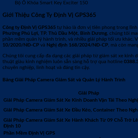
Bộ Ổ Khóa Smart Key Exciter 150
Giới Thiệu Công Ty Định Vị GPS365
Công ty Định Vị GPS365
tự hào là đơn vị tiên phong trong lĩnh
Phường Phú Lợi, TP. Thủ Dầu Một, Bình Dương
, chúng tôi m
phần mềm quản lý hành trình, và nhiều giải pháp tối ưu khác.
10/2020/NĐ-CP
và
Nghị định 168/2024/NĐ-CP
, mà còn mang
Chúng tôi cung cấp đa dạng các giải pháp từ giám sát xe kinh d
thuật giàu kinh nghiệm luôn sẵn sàng hỗ trợ qua hotline
0388.
chuyên nghiệp, linh hoạt và đáng tin cậy.
Bảng Giải Pháp Camera Giám Sát và Quản Lý Hành Trình
Giải Pháp
Giải Pháp Camera Giám Sát Xe Kinh Doanh Vận Tải Theo Nghị
Giải Pháp Camera Giám Sát Xe Đầu Kéo, Container Theo Ngh
Giải Pháp Camera Giám Sát Xe Hành Khách Từ 09 Chỗ Trở L
Định 10
Phần Mềm Định Vị GPS