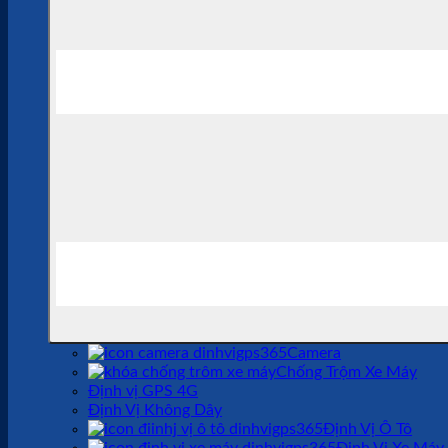
Camera
Chống Trộm Xe Máy
Định vị GPS 4G
Định Vị Không Dây
Định Vị Ô Tô