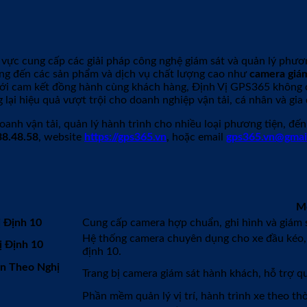
 vực cung cấp các giải pháp công nghệ giám sát và quản lý phươn
ang đến các sản phẩm và dịch vụ chất lượng cao như
camera giám
 Với cam kết đồng hành cùng khách hàng, Định Vị GPS365 không 
 lại hiệu quả vượt trội cho doanh nghiệp vận tải, cá nhân và gia 
oanh vận tải, quản lý hành trình cho nhiều loại phương tiện, đế
38.48.58
, website
https://gps365.vn
, hoặc email
gps365.vn@gmai
M
 Định 10
Cung cấp camera hợp chuẩn, ghi hình và giám s
Hệ thống camera chuyên dụng cho xe đầu kéo, 
ị Định 10
định 10.
ên Theo Nghị
Trang bị camera giám sát hành khách, hỗ trợ qu
Phần mềm quản lý vị trí, hành trình xe theo thờ