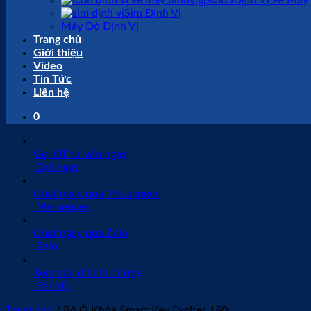
Định Vị Xe Máy
Sim Định Vị
Máy Dò Định Vị
Trang chủ
Giới thiệu
Video
Tin Tức
Liên hệ
0
Gọi ĐT tư vấn ngay
Gọi ngay
Chat ngay qua Messenger
Messenger
Chat ngay qua Zalo
Zalo
Xem bản đồ chỉ đường
Bản đồ
Trang chủ
/
Bộ Ổ Khóa Smart Key Exciter 150