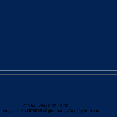
Giờ làm việc: 8:00-18:00
 hàng sau 18h
GPS365
sẽ giao hàng vào ngày hôm sau