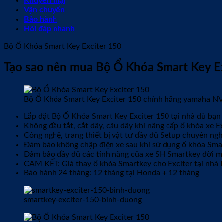
Khuyến mại
Vận chuyển
Bảo hành
Hỏi đáp nhanh
Bộ Ổ Khóa Smart Key Exciter 150
Tạo sao nên mua Bộ Ổ Khóa Smart Key E
Bộ Ổ Khóa Smart Key Exciter 150 chính hãng yamaha N
Lắp đặt Bộ Ổ Khóa Smart Key Exciter 150 tại nhà dù bạn
Không đầu tắt, cắt dây, câu dây khi nâng cấp ổ khóa xe Ex
Công nghệ, trang thiết bị vật tư đầy đủ Setup chuyên ngh
Đảm bảo không chập điện xe sau khi sử dụng ổ khóa Smar
Đảm bảo đầy đủ các tính năng của xe SH Smartkey đời mớ
CAM KẾT: Giá thay ổ khóa Smartkey cho Exciter tại nhà
Bảo hành 24 tháng: 12 tháng tại Honda + 12 tháng
smartkey-exciter-150-binh-duong